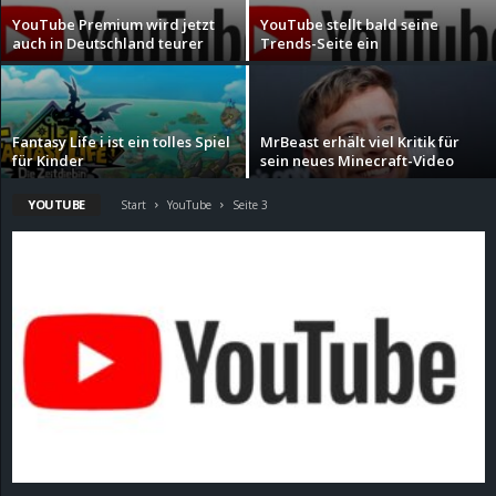
YouTube Premium wird jetzt
YouTube stellt bald seine
d
auch in Deutschland teurer
Trends-Seite ein
e
–
Fantasy Life i ist ein tolles Spiel
MrBeast erhält viel Kritik für
für Kinder
sein neues Minecraft-Video
E
YOUTUBE
Start
YouTube
Seite 3
i
n
a
u
s
g