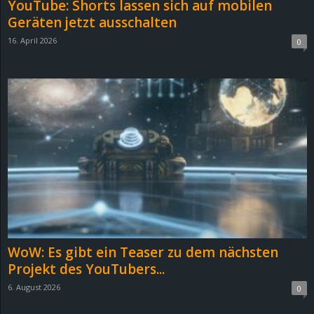
YouTube: Shorts lassen sich auf mobilen
e
Geräten jetzt ausschalten
16. April 2026
0
z
e
i
c
h
n
e
WoW: Es gibt ein Teaser zu dem nächsten
t
Projekt des YouTubers...
6. August 2026
0
e