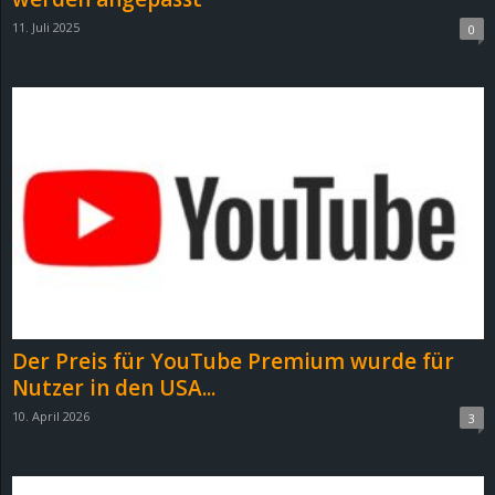
11. Juli 2025
0
Der Preis für YouTube Premium wurde für
Nutzer in den USA...
10. April 2026
3