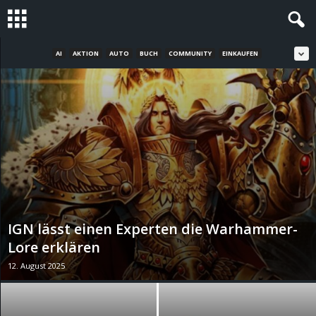
AI
AKTION
AUTO
BUCH
COMMUNITY
EINKAUFEN
S
t
e
v
i
n
IGN lässt einen Experten die Warhammer-
h
Lore erklären
12. August 2025
o
.