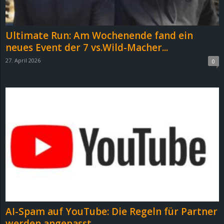
Ultimate Run: Am Wochenende fand ein
neues Event der 7 vs.Wild-Macher...
27. April 2026
0
AI-Spam auf YouTube: Die Regeln für Partner
werden angepasst