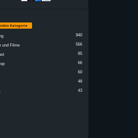
iebte Kategorie
940
ng
566
n und Filme
85
st
66
top
60
48
43
k