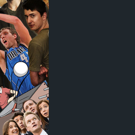
d
e
–
E
i
n
a
u
s
g
e