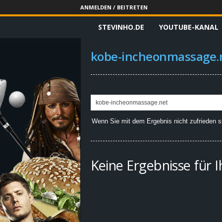
ANMELDEN / BEITRETEN
STEVINHO.DE
YOUTUBE-KANAL
S
t
kobe-incheonmassage.
e
v
i
Wenn Sie mit dem Ergebnis nicht zufrieden si
n
h
Keine Ergebnisse für 
o
.