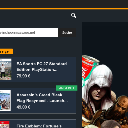
E
zeige
EA Sports FC 27 Standard
Edition PlayStation...
79,99 €
ANGEBOT
Assassin’s Creed Black
Flag Resynced - Launch...
49,00 €
Fire Emblem: Fortune's