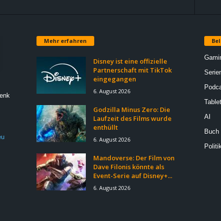
Mehr erfahren
Bel
Gami
Disney ist eine offizielle
Partnerschaft mit TikTok
Serie
eingegangen
Podca
6. August 2026
Denk
Table
Godzilla Minus Zero: Die
AI
Laufzeit des Films wurde
enthüllt
Buch
eu
6. August 2026
Politi
Mandoverse: Der Film von
Dave Filonis könnte als
Event-Serie auf Disney+...
6. August 2026