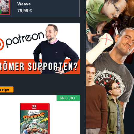
Weave
79,99 €
zeige
ANGEBOT