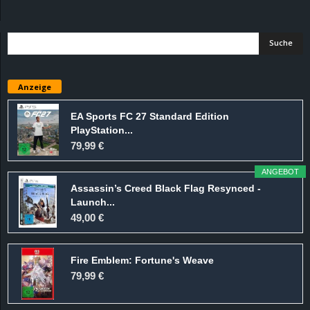
d
e
–
Anzeige
E
EA Sports FC 27 Standard Edition
PlayStation...
i
79,99 €
n
ANGEBOT
Assassin’s Creed Black Flag Resynced -
a
Launch...
49,00 €
u
Fire Emblem: Fortune's Weave
s
79,99 €
g