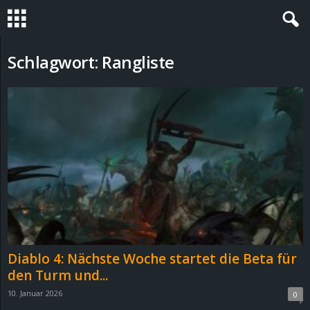
S
Schlagwort: Rangliste
t
e
v
i
n
h
Diablo 4: Nächste Woche startet die Beta für
o
den Turm und...
10. Januar 2026
0
.