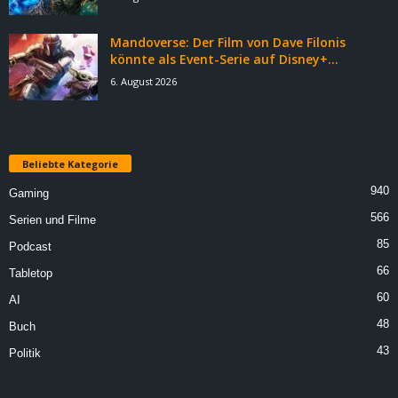
Mandoverse: Der Film von Dave Filonis
könnte als Event-Serie auf Disney+...
6. August 2026
Beliebte Kategorie
940
Gaming
566
Serien und Filme
85
Podcast
66
Tabletop
60
AI
48
Buch
43
Politik