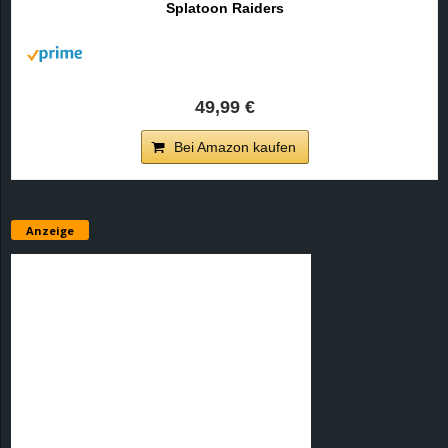
Splatoon Raiders
r
B
l
49,99 €
o
Bei Amazon kaufen
g
!
Anzeige