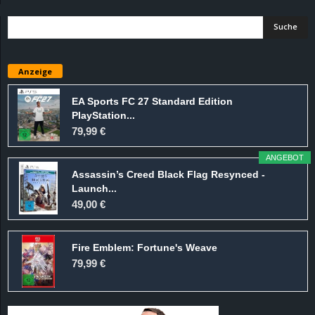
d
e
Anzeige
–
EA Sports FC 27 Standard Edition
E
PlayStation...
79,99 €
i
ANGEBOT
n
Assassin’s Creed Black Flag Resynced -
Launch...
49,00 €
a
u
Fire Emblem: Fortune's Weave
79,99 €
s
g