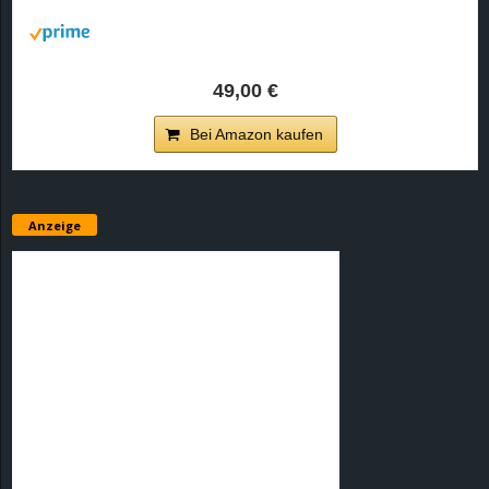
r
B
49,00 €
l
Bei Amazon kaufen
o
g
Anzeige
!