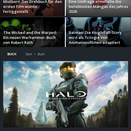
Mistborn: Das Drehbuch für den
Eine Umfrage ermittelte die
ersten Film wurde
beliebtesten Mangas des Jahres
d
fertiggestellt
2026
e
The Wicked and the Warped:
Batman: Die Knightfall-Story
–
Ein neues Warhammer-Buch
wird als Trilogie von
von Robert Rath
Animationsfilmen adaptiert
E
BUCH
Start
Buch
i
n
a
u
s
g