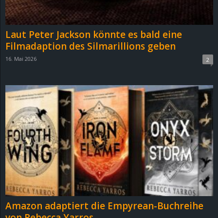
Laut Peter Jackson könnte es bald eine
Filmadaption des Silmarillions geben
16. Mai 2026
2
Amazon adaptiert die Empyrean-Buchreihe
von Rebecca Yarros