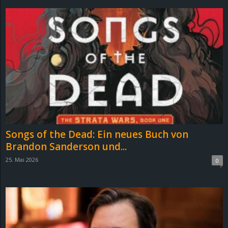
r
B
l
o
g
!
Songs of the Dead: Ein neues Buch von
Brandon Sanderson und...
25. Mai 2026
0