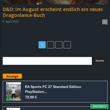
D&D: Im August erscheint endlich ein neues
Dragonlance-Buch
9. April 2026
1
1
2
3
Anzeige
EA Sports FC 27 Standard Edition
PlayStation...
79,99 €
ANGEBOT