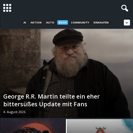
AI
AKTION
AUTO
BUCH
COMMUNITY
EINKAUFEN
S
t
e
v
i
n
George R.R. Martin teilte ein eher
h
bittersüßes Update mit Fans
4. August 2026
o
.