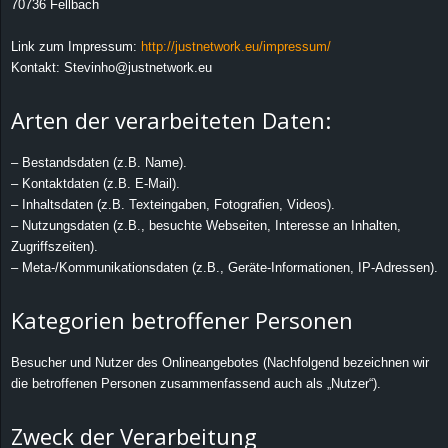
70736 Fellbach
d
Link zum Impressum:
http://justnetwork.eu/impressum/
Kontakt: Stevinho@justnetwork.eu
e
Arten der verarbeiteten Daten:
–
E
– Bestandsdaten (z.B. Name).
– Kontaktdaten (z.B. E-Mail).
i
– Inhaltsdaten (z.B. Texteingaben, Fotografien, Videos).
– Nutzungsdaten (z.B., besuchte Webseiten, Interesse an Inhalten,
n
Zugriffszeiten).
– Meta-/Kommunikationsdaten (z.B., Geräte-Informationen, IP-Adressen).
a
Kategorien betroffener Personen
u
Besucher und Nutzer des Onlineangebotes (Nachfolgend bezeichnen wir
s
die betroffenen Personen zusammenfassend auch als „Nutzer“).
g
Zweck der Verarbeitung