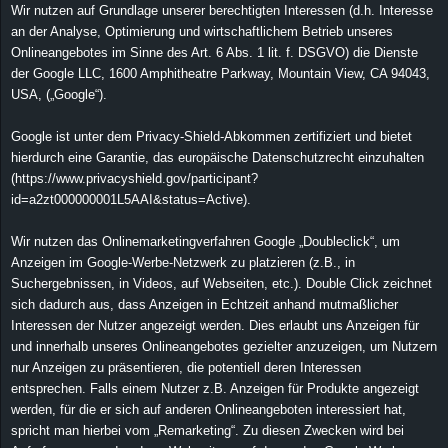
Wir nutzen auf Grundlage unserer berechtigten Interessen (d.h. Interesse
an der Analyse, Optimierung und wirtschaftlichem Betrieb unseres
Onlineangebotes im Sinne des Art. 6 Abs. 1 lit. f. DSGVO) die Dienste
der Google LLC, 1600 Amphitheatre Parkway, Mountain View, CA 94043,
USA, („Google“).
Google ist unter dem Privacy-Shield-Abkommen zertifiziert und bietet
hierdurch eine Garantie, das europäische Datenschutzrecht einzuhalten
(https://www.privacyshield.gov/participant?
id=a2zt000000001L5AAI&status=Active).
Wir nutzen das Onlinemarketingverfahren Google „Doubleclick“, um
Anzeigen im Google-Werbe-Netzwerk zu platzieren (z.B., in
Suchergebnissen, in Videos, auf Webseiten, etc.). Double Click zeichnet
sich dadurch aus, dass Anzeigen in Echtzeit anhand mutmaßlicher
Interessen der Nutzer angezeigt werden. Dies erlaubt uns Anzeigen für
und innerhalb unseres Onlineangebotes gezielter anzuzeigen, um Nutzern
nur Anzeigen zu präsentieren, die potentiell deren Interessen
entsprechen. Falls einem Nutzer z.B. Anzeigen für Produkte angezeigt
werden, für die er sich auf anderen Onlineangeboten interessiert hat,
spricht man hierbei vom „Remarketing“. Zu diesen Zwecken wird bei