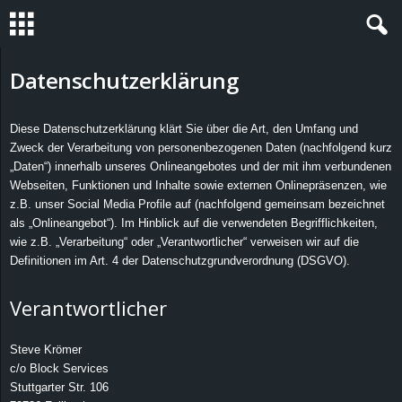
S
Datenschutzerklärung
t
Diese Datenschutzerklärung klärt Sie über die Art, den Umfang und
Zweck der Verarbeitung von personenbezogenen Daten (nachfolgend kurz
e
„Daten“) innerhalb unseres Onlineangebotes und der mit ihm verbundenen
Webseiten, Funktionen und Inhalte sowie externen Onlinepräsenzen, wie
v
z.B. unser Social Media Profile auf (nachfolgend gemeinsam bezeichnet
als „Onlineangebot“). Im Hinblick auf die verwendeten Begrifflichkeiten,
i
wie z.B. „Verarbeitung“ oder „Verantwortlicher“ verweisen wir auf die
Definitionen im Art. 4 der Datenschutzgrundverordnung (DSGVO).
n
Verantwortlicher
h
o
Steve Krömer
c/o Block Services
.
Stuttgarter Str. 106