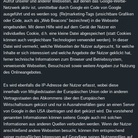
Aufruf unserer und anderer Webseiten, auf denen das Google-Werbe-
Netzwerk aktiv ist, unmittelbar durch Google ein Code von Google
ausgeführt und es werden sog. (Re)marketing-Tags (unsichtbare Grafiken
oder Code, auch als „Web Beacons“ bezeichnet) in die Webseite
eingebunden. Mit deren Hilfe wird auf dem Gerät der Nutzer ein
individuelles Cookie, d.h. eine kleine Datei abgespeichert (statt Cookies
können auch vergleichbare Technologien verwendet werden). In dieser
Datei wird vermerkt, welche Webseiten der Nutzer aufgesucht, für welche
Inhalte er sich interessiert und welche Angebote der Nutzer geklickt hat,
ferner technische Informationen zum Browser und Betriebssystem,
verweisende Webseiten, Besuchszeit sowie weitere Angaben zur Nutzung
des Onlineangebotes.
Es wird ebenfalls die IP-Adresse der Nutzer erfasst, wobei diese
innerhalb von Mitgliedstaaten der Europäischen Union oder in anderen
Vertragsstaaten des Abkommens über den Europäischen
Wirtschaftsraum gekürzt und nur in Ausnahmefällen ganz an einen Server
von Google in den USA übertragen und dort gekürzt wird. Die vorstehend
genannten Informationen können seitens Google auch mit solchen
Informationen aus anderen Quellen verbunden werden. Wenn der Nutzer
anschließend andere Webseiten besucht, können ihm entsprechend
seiner mutmaßlichen Interessen auf Grundlage seines Nutzerprofiles auf