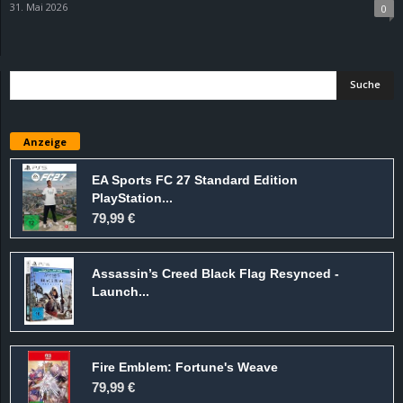
31. Mai 2026
0
d
e
–
Anzeige
E
EA Sports FC 27 Standard Edition
i
PlayStation...
79,99 €
n
a
Assassin’s Creed Black Flag Resynced -
Launch...
u
s
Fire Emblem: Fortune's Weave
g
79,99 €