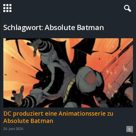
S
Schlagwort: Absolute Batman
t
e
v
i
n
h
DC produziert eine Animationsserie zu
o
Absolute Batman
26. Juni 2026
0
.