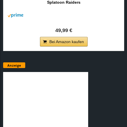
Splatoon Raiders
r
B
l
49,99 €
o
Bei Amazon kaufen
g
!
Anzeige