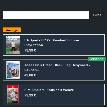
d
e
–
Anzeige
E
EA Sports FC 27 Standard Edition
PlayStation...
i
79,99 €
n
ANGEBOT
Assassin’s Creed Black Flag Resynced -
a
Launch...
49,00 €
u
Fire Emblem: Fortune's Weave
s
79,99 €
g