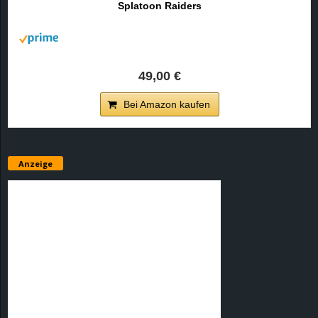
Splatoon Raiders
r
B
l
49,00 €
o
Bei Amazon kaufen
g
!
Anzeige