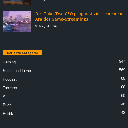
Der Take-Two CEO prognostiziert eine neue
Ära des Game-Streamings
9. August 2026
Beliebte Kategorie
947
Gaming
569
Serien und Filme
85
Podcast
66
Tabletop
60
AI
48
Buch
43
Politik