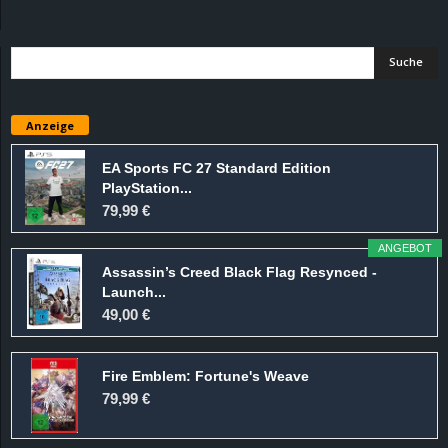
d
e
–
Anzeige
E
EA Sports FC 27 Standard Edition
PlayStation...
i
79,99 €
n
ANGEBOT
Assassin’s Creed Black Flag Resynced -
a
Launch...
49,00 €
u
Fire Emblem: Fortune's Weave
s
79,99 €
g