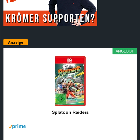
r
B
l
Anzeige
o
ANGEBOT
g
!
Splatoon Raiders