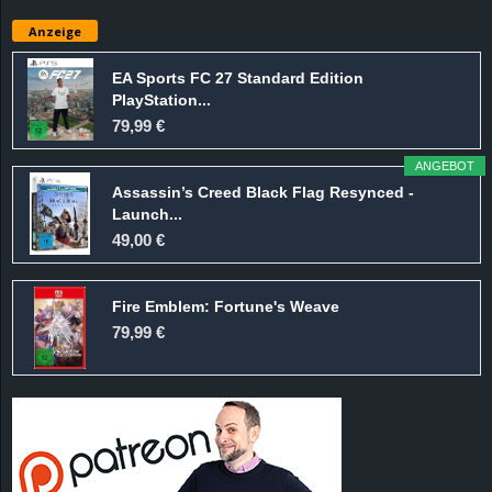
e
Anzeige
z
EA Sports FC 27 Standard Edition
PlayStation...
e
79,99 €
i
ANGEBOT
Assassin’s Creed Black Flag Resynced -
c
Launch...
49,00 €
h
Fire Emblem: Fortune's Weave
n
79,99 €
e
t
e