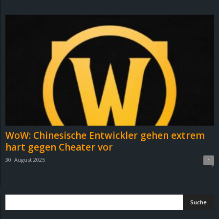
d
e
–
E
i
n
WoW: Chinesische Entwickler gehen extrem
a
hart gegen Cheater vor
30. August 2025
1
u
s
g