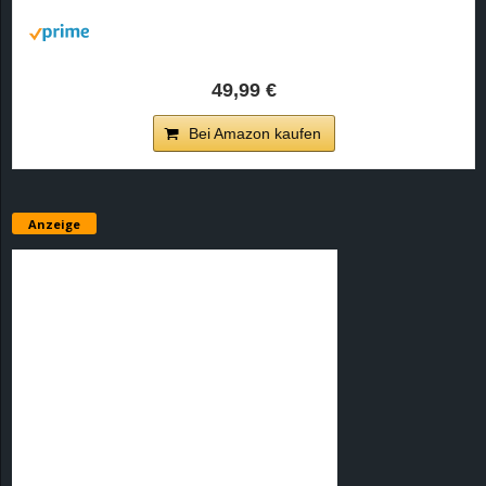
r
B
49,99 €
l
Bei Amazon kaufen
o
g
Anzeige
!