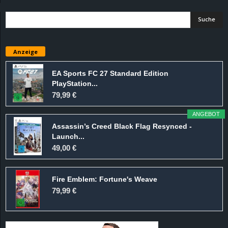
d
e
Anzeige
–
EA Sports FC 27 Standard Edition
E
PlayStation...
79,99 €
i
ANGEBOT
n
Assassin’s Creed Black Flag Resynced -
Launch...
49,00 €
a
u
Fire Emblem: Fortune's Weave
79,99 €
s
g