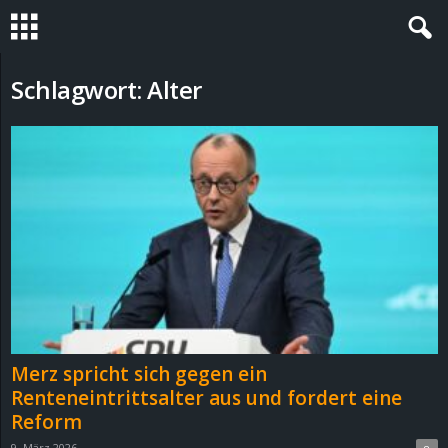
S
Schlagwort: Alter
t
e
v
i
n
h
Merz spricht sich gegen ein
o
Renteneintrittsalter aus und fordert eine
Reform
.
9. März 2026