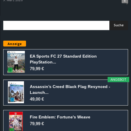
8
d
e
–
Anzeige
E
EA Sports FC 27 Standard Edition
i
PlayStation...
79,99 €
n
ANGEBOT
a
Assassin’s Creed Black Flag Resynced -
Launch...
u
49,00 €
s
Fire Emblem: Fortune's Weave
79,99 €
g