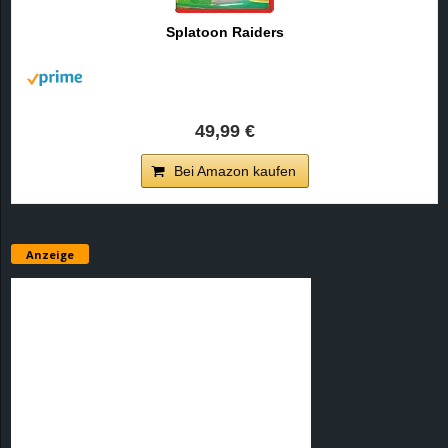
r
Splatoon Raiders
B
l
49,99 €
o
Bei Amazon kaufen
g
!
Anzeige