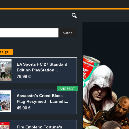
E
zeige
EA Sports FC 27 Standard
Edition PlayStation...
79,99 €
ANGEBOT
Assassin’s Creed Black
Flag Resynced - Launch...
49,00 €
Fire Emblem: Fortune's