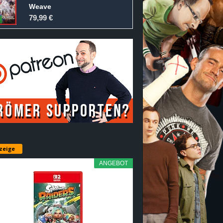
Weave
79,99 €
zeige
ANGEBOT