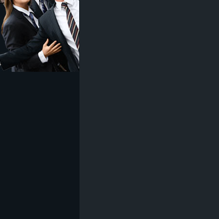
z
e
i
c
h
n
e
t
e
r