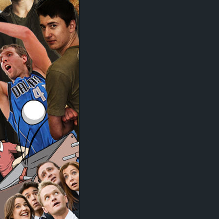
d
e
–
E
i
n
a
u
s
g
e