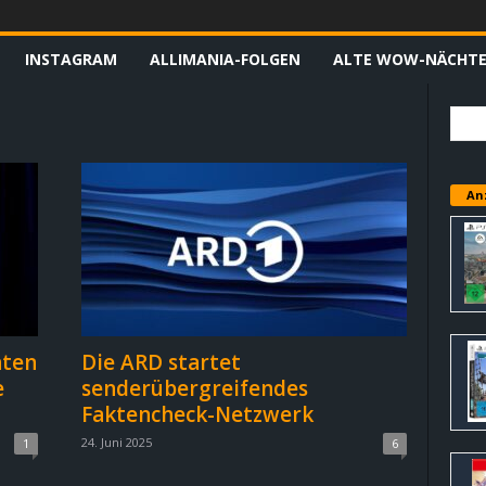
INSTAGRAM
ALLIMANIA-FOLGEN
ALTE WOW-NÄCHT
An
nten
Die ARD startet
e
senderübergreifendes
Faktencheck-Netzwerk
24. Juni 2025
1
6