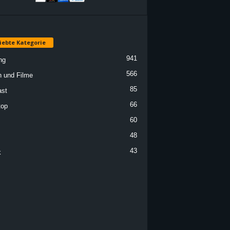
iebte Kategorie
941
ng
566
n und Filme
85
st
66
top
60
48
43
k