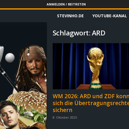
ANMELDEN / BEITRETEN
STEVINHO.DE
YOUTUBE-KANAL
S
t
Schlagwort: ARD
e
v
i
n
h
WM 2026: ARD und ZDF kon
sich die Übertragungsrecht
o
sichern
.
8. Oktober 2025