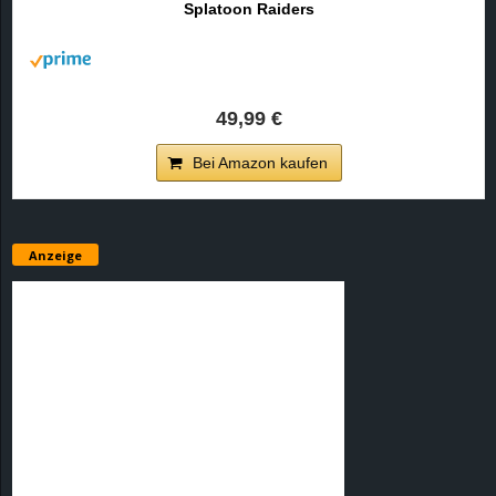
Splatoon Raiders
r
B
l
49,99 €
o
Bei Amazon kaufen
g
!
Anzeige