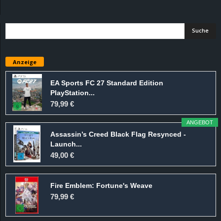
d
e
–
Anzeige
E
EA Sports FC 27 Standard Edition
PlayStation...
i
79,99 €
n
ANGEBOT
Assassin’s Creed Black Flag Resynced -
a
Launch...
49,00 €
u
Fire Emblem: Fortune's Weave
s
79,99 €
g