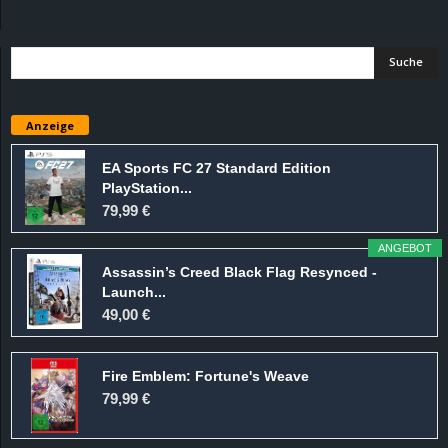
d
e
–
Anzeige
E
EA Sports FC 27 Standard Edition
PlayStation...
i
79,99 €
n
ANGEBOT
Assassin’s Creed Black Flag Resynced -
a
Launch...
49,00 €
u
Fire Emblem: Fortune's Weave
s
79,99 €
g