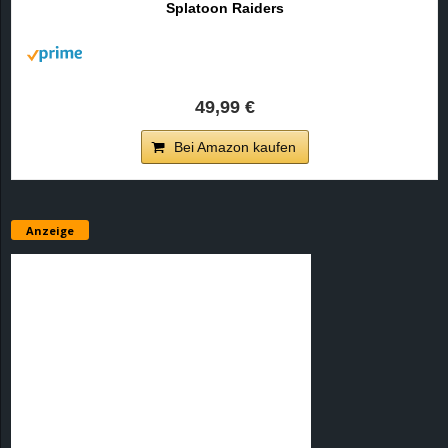
Splatoon Raiders
r
B
l
49,99 €
o
Bei Amazon kaufen
g
!
Anzeige