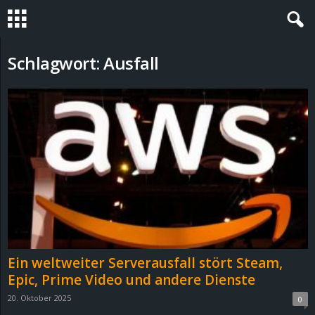
S
Schlagwort: Ausfall
t
e
v
i
n
h
Ein weltweiter Serverausfall stört Steam,
o
Epic, Prime Video und andere Dienste
20. Oktober 2025
0
.