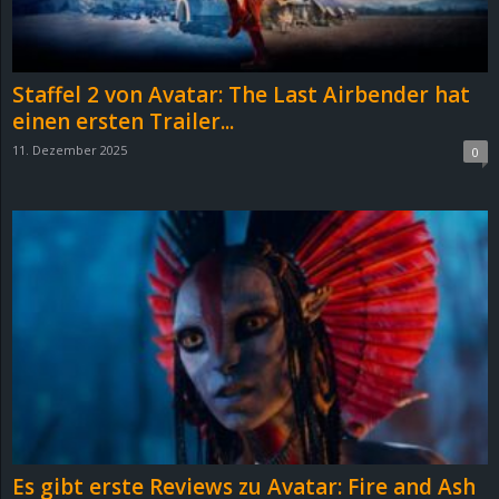
r
B
Staffel 2 von Avatar: The Last Airbender hat
l
einen ersten Trailer...
11. Dezember 2025
0
o
g
!
Es gibt erste Reviews zu Avatar: Fire and Ash