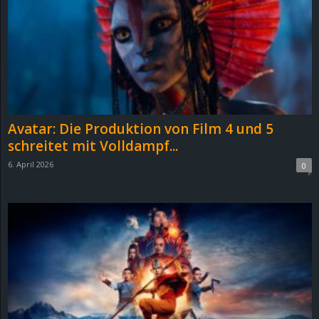
e
z
e
i
Avatar: Die Produktion von Film 4 und 5
c
schreitet mit Volldampf...
6. April 2026
0
h
n
e
t
e