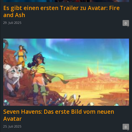
Es gibt einen ersten Trailer zu Avatar: Fire
and Ash
29. Juli 2025
0
Seven Havens: Das erste Bild vom neuen
Avatar
25. Juli 2025
0