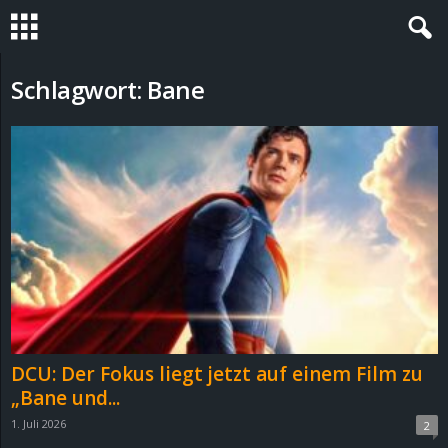
S
Schlagwort: Bane
t
e
v
i
n
h
DCU: Der Fokus liegt jetzt auf einem Film zu
o
„Bane und...
1. Juli 2026
2
.