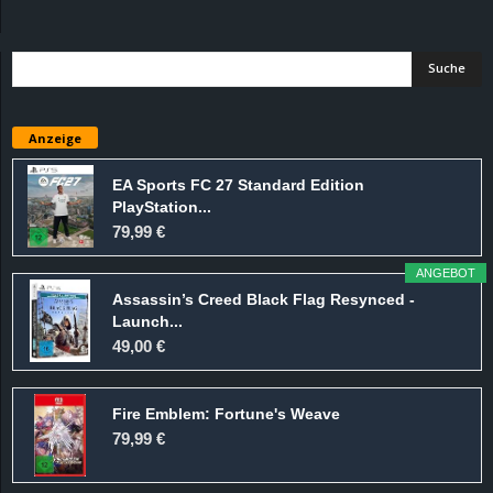
d
e
–
Anzeige
E
EA Sports FC 27 Standard Edition
PlayStation...
i
79,99 €
n
ANGEBOT
Assassin’s Creed Black Flag Resynced -
a
Launch...
49,00 €
u
Fire Emblem: Fortune's Weave
s
79,99 €
g