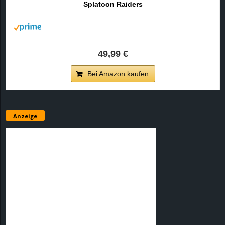
Splatoon Raiders
r
B
l
49,99 €
o
Bei Amazon kaufen
g
!
Anzeige