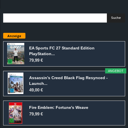
d
e
–
Anzeige
E
EA Sports FC 27 Standard Edition
PlayStation...
i
79,99 €
n
ANGEBOT
Assassin’s Creed Black Flag Resynced -
a
Launch...
49,00 €
u
Fire Emblem: Fortune's Weave
s
79,99 €
g