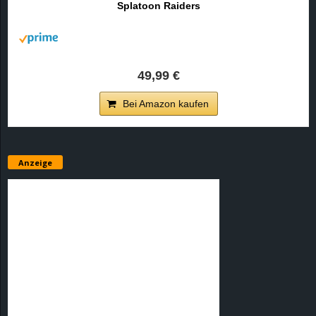
Splatoon Raiders
r
B
l
49,99 €
o
Bei Amazon kaufen
g
!
Anzeige