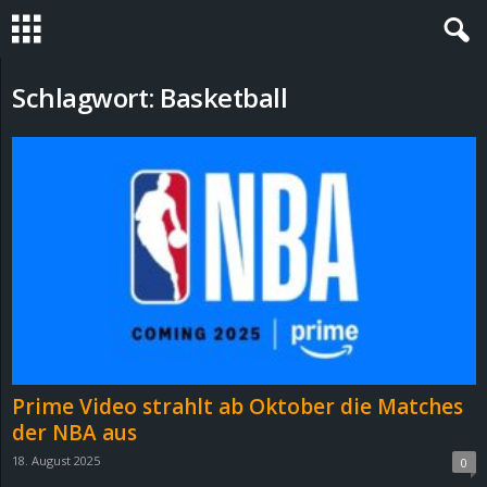
S
Schlagwort: Basketball
t
e
v
i
n
h
Prime Video strahlt ab Oktober die Matches
o
der NBA aus
18. August 2025
0
.