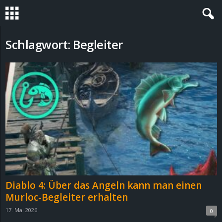
S
Schlagwort: Begleiter
t
e
v
i
n
h
Diablo 4: Über das Angeln kann man einen
o
Murloc-Begleiter erhalten
17. Mai 2026
0
.