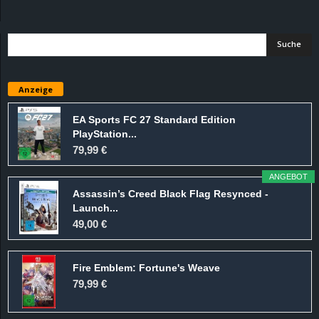
d
e
–
Anzeige
E
EA Sports FC 27 Standard Edition
PlayStation...
i
79,99 €
n
ANGEBOT
Assassin’s Creed Black Flag Resynced -
a
Launch...
49,00 €
u
Fire Emblem: Fortune's Weave
s
79,99 €
g