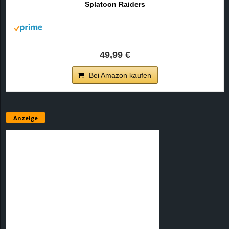
Splatoon Raiders
r
B
l
49,99 €
o
Bei Amazon kaufen
g
!
Anzeige