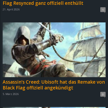
Flag Resynced ganz offiziell enthüllt
21. April 2026
1
Assassin’s Creed: Ubisoft hat das Remake von
Black Flag offiziell angekündigt
5. März 2026
0