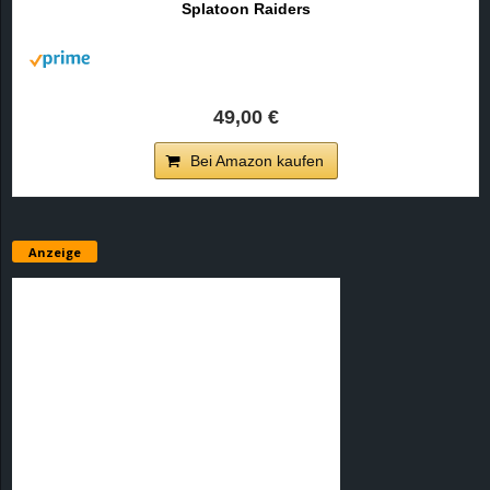
Splatoon Raiders
r
B
l
49,00 €
o
Bei Amazon kaufen
g
!
Anzeige