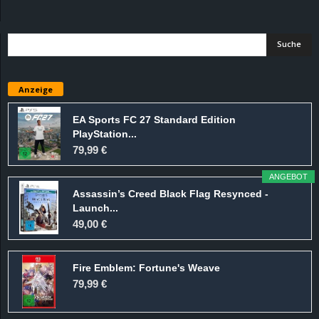
d
e
–
Anzeige
E
EA Sports FC 27 Standard Edition
PlayStation...
i
79,99 €
n
ANGEBOT
Assassin’s Creed Black Flag Resynced -
a
Launch...
49,00 €
u
Fire Emblem: Fortune's Weave
s
79,99 €
g