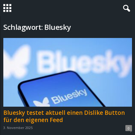
S
Schlagwort: Bluesky
t
e
v
i
n
h
Bluesky testet aktuell einen Dislike Button
o
für den eigenen Feed
3. November 2025
0
.