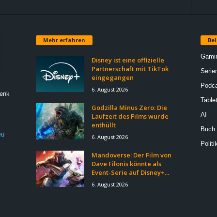
Mehr erfahren
Bel
Gami
Disney ist eine offizielle
Partnerschaft mit TikTok
Serie
eingegangen
Podca
6. August 2026
Denk
Table
Godzilla Minus Zero: Die
AI
Laufzeit des Films wurde
enthüllt
Buch
eu
6. August 2026
Politi
Mandoverse: Der Film von
Dave Filonis könnte als
Event-Serie auf Disney+...
6. August 2026