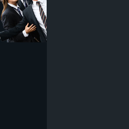
z
e
i
c
h
n
e
t
e
r