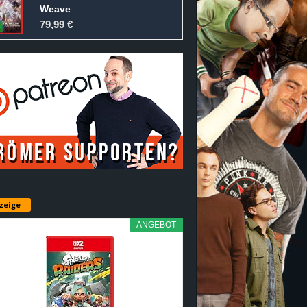
Weave
79,99 €
zeige
ANGEBOT