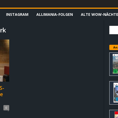
INSTAGRAM
ALLIMANIA-FOLGEN
ALTE WOW-NÄCHT
rk
An
S-
re
0