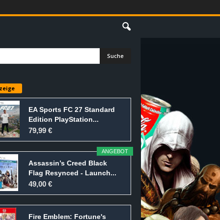
E
zeige
EA Sports FC 27 Standard
Edition PlayStation...
79,99 €
ANGEBOT
Assassin’s Creed Black
Flag Resynced - Launch...
49,00 €
Fire Emblem: Fortune's