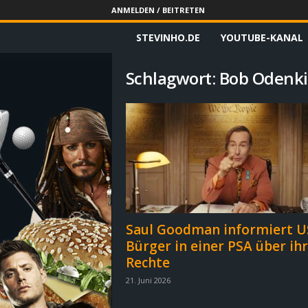
ANMELDEN / BEITRETEN
STEVINHO.DE
YOUTUBE-KANAL
S
t
Schlagwort: Bob Odenki
e
v
i
n
h
Saul Goodman informiert U
Bürger in einer PSA über ih
o
Rechte
.
21. Juni 2026