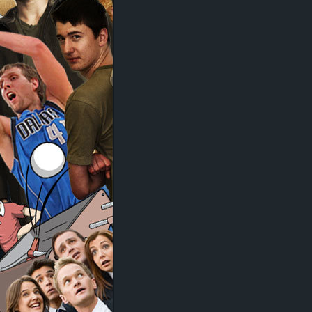
d
e
–
E
i
n
a
u
s
g
e