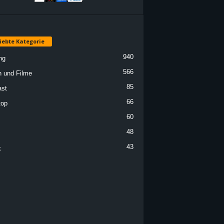
iebte Kategorie
940
ng
566
n und Filme
85
st
66
top
60
48
43
k