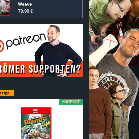
Weave
79,99 €
zeige
ANGEBOT