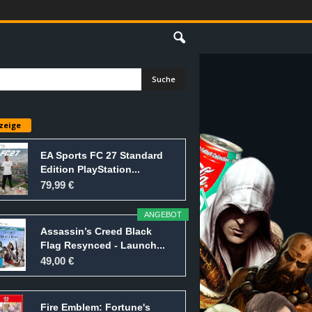
E
zeige
EA Sports FC 27 Standard
Edition PlayStation...
79,99 €
ANGEBOT
Assassin’s Creed Black
Flag Resynced - Launch...
49,00 €
Fire Emblem: Fortune's