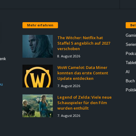
Mehr erfahren
Bel
Gami
The Witcher: Netflix hat
Staffel 5 angeblich auf 2027
Serie
verschoben
Podca
8. August 2026
Denk
Table
WoW Camelot: Data Miner
AI
konnten das erste Content
Update entdecken
Buch
eu
7. August 2026
Politi
Legend of Zelda: Viele neue
Schauspieler für den Film
wurden enthüllt
7. August 2026