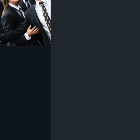
z
e
i
c
h
n
e
t
e
r