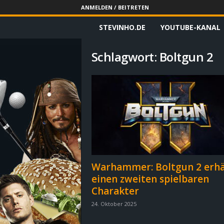
ANMELDEN / BEITRETEN
STEVINHO.DE
YOUTUBE-KANAL
S
t
Schlagwort: Boltgun 2
e
v
i
n
h
Warhammer: Boltgun 2 erhä
einen zweiten spielbaren
o
Charakter
.
24. Oktober 2025