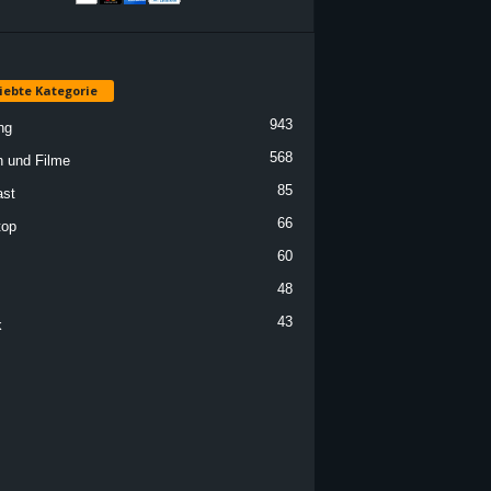
iebte Kategorie
943
ng
568
n und Filme
85
st
66
top
60
48
43
k