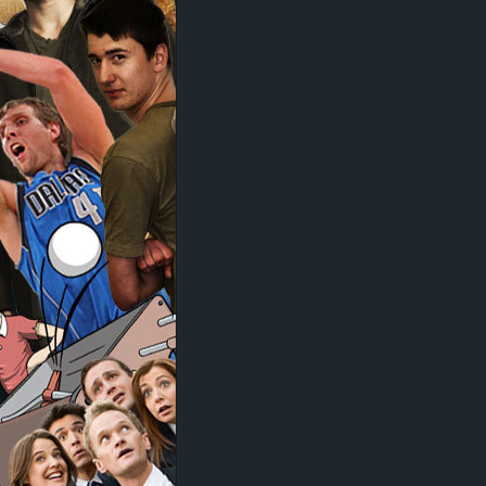
d
e
–
E
i
n
a
u
s
g
e