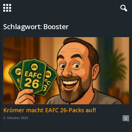
S
Schlagwort: Booster
t
e
v
i
n
h
Krömer macht EAFC 26-Packs auf!
o
3. Oktober 2025
0
.