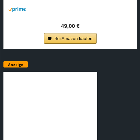
r
B
49,00 €
l
Bei Amazon kaufen
o
g
Anzeige
!