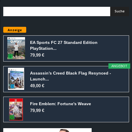
d
e
Anzeige
–
EA Sports FC 27 Standard Edition
E
PlayStation...
79,99 €
i
ANGEBOT
n
Assassin’s Creed Black Flag Resynced -
Launch...
49,00 €
a
u
Fire Emblem: Fortune's Weave
79,99 €
s
g