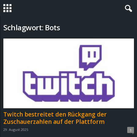
S
Schlagwort: Bots
t
e
v
i
n
h
Twitch bestreitet den Rückgang der
o
Zuschauerzahlen auf der Plattform
29. August 2025
1
.