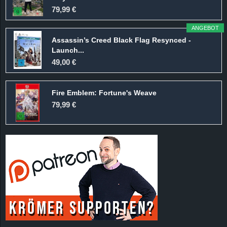
r
79,99 €
B
ANGEBOT
Assassin’s Creed Black Flag Resynced -
l
Launch...
49,00 €
o
Fire Emblem: Fortune's Weave
g
79,99 €
!