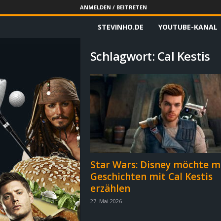
ANMELDEN / BEITRETEN
STEVINHO.DE
YOUTUBE-KANAL
S
t
Schlagwort: Cal Kestis
e
v
i
n
h
Star Wars: Disney möchte m
Geschichten mit Cal Kestis
o
erzählen
.
27. Mai 2026