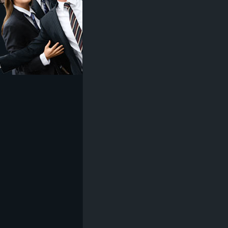
z
e
i
c
h
n
e
t
e
r