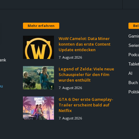
Mehr erfahren
Bel
Gami
WoW Camelot: Data Miner
konnten das erste Content
Serie
Update entdecken
Podca
7. August 2026
Denk
Table
Legend of Zelda: Viele neue
AI
Schauspieler für den Film
wurden enthüllt
Buch
eu
7. August 2026
Politi
GTA 6: Der erste Gameplay-
Trailer erscheint bald auf
Netflix
7. August 2026