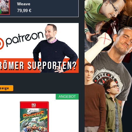
Weave
79,99 €
zeige
ANGEBOT