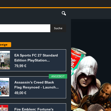
E
zeige
EA Sports FC 27 Standard
Edition PlayStation...
79,99 €
ANGEBOT
Assassin’s Creed Black
Flag Resynced - Launch...
49,00 €
Fire Emblem: Fortune's