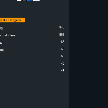
iebte Kategorie
943
ng
567
n und Filme
85
st
66
top
60
48
43
k