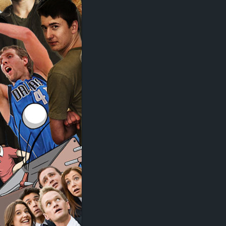
d
e
–
E
i
n
a
u
s
g
e