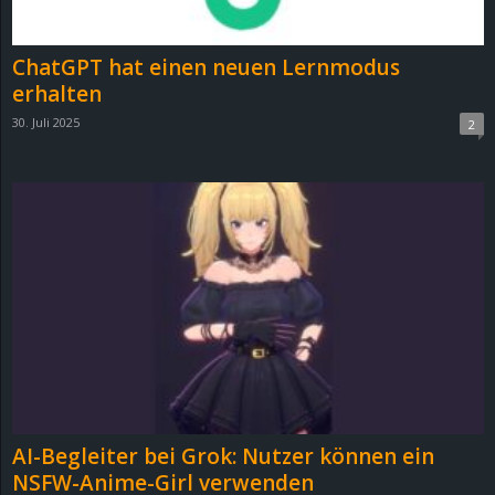
r
B
ChatGPT hat einen neuen Lernmodus
erhalten
l
30. Juli 2025
2
o
g
!
AI-Begleiter bei Grok: Nutzer können ein
NSFW-Anime-Girl verwenden