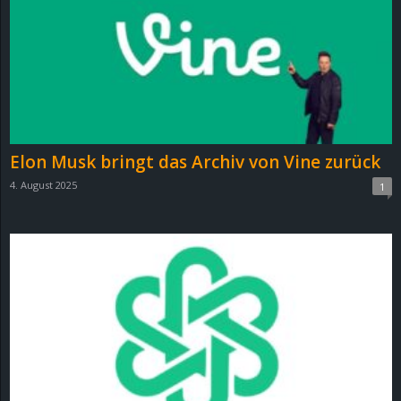
e
z
e
i
Elon Musk bringt das Archiv von Vine zurück
c
4. August 2025
1
h
n
e
t
e