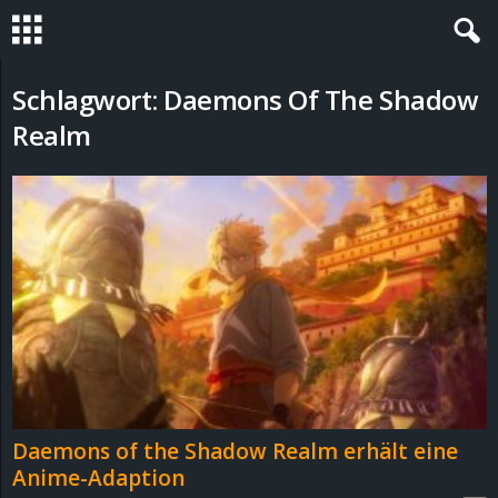
S
Schlagwort: Daemons Of The Shadow
Realm
t
e
v
i
n
h
o
Daemons of the Shadow Realm erhält eine
Anime-Adaption
.