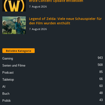
erste Content Update entdecken
7. August 2026
Legend of Zelda: Viele neue Schauspieler für
den Film wurden enthüllt
7. August 2026
Beliebte Kategorie
943
Gaming
568
Serien und Filme
85
Podcast
66
Tabletop
60
AI
48
Buch
43
Politik