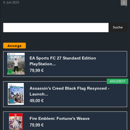
6. Juli 2025
1
d
e
–
Anzeige
E
EA Sports FC 27 Standard Edition
i
PlayStation...
79,99 €
n
ANGEBOT
a
Assassin’s Creed Black Flag Resynced -
Launch...
u
49,00 €
s
Fire Emblem: Fortune's Weave
g
79,99 €