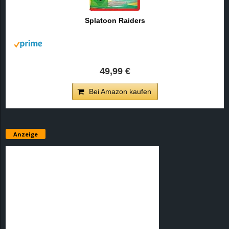
r
Splatoon Raiders
B
l
49,99 €
o
Bei Amazon kaufen
g
!
Anzeige