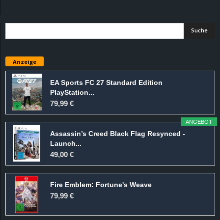
d
e
–
Anzeige
E
EA Sports FC 27 Standard Edition
PlayStation...
i
79,99 €
n
ANGEBOT
Assassin’s Creed Black Flag Resynced -
a
Launch...
49,00 €
u
Fire Emblem: Fortune's Weave
s
79,99 €
g