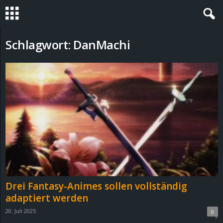
S
Schlagwort: DanMachi
t
e
v
i
n
h
Drei Fantasy-Animes sollen vollständig
o
adaptiert werden
20. Juli 2025
0
.