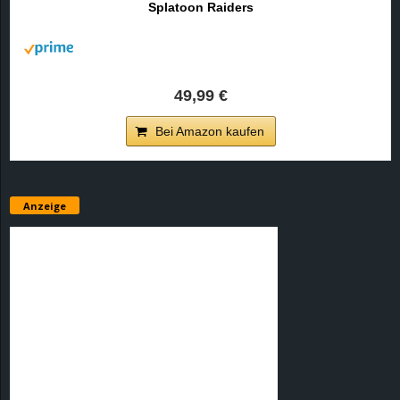
Splatoon Raiders
r
B
l
49,99 €
o
Bei Amazon kaufen
g
!
Anzeige