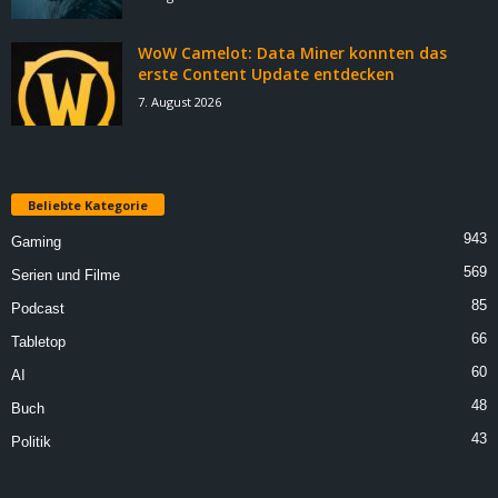
WoW Camelot: Data Miner konnten das
erste Content Update entdecken
7. August 2026
Beliebte Kategorie
943
Gaming
569
Serien und Filme
85
Podcast
66
Tabletop
60
AI
48
Buch
43
Politik