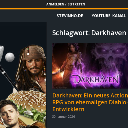
ANMELDEN / BEITRETEN
STEVINHO.DE
YOUTUBE-KANAL
S
t
Schlagwort: Darkhaven
e
v
i
n
h
Darkhaven: Ein neues Action
RPG von ehemaligen Diablo
o
Entwicklern
.
30. Januar 2026