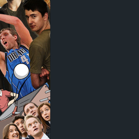
d
e
–
E
i
n
a
u
s
g
e