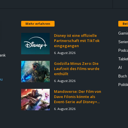
Mehr erfahren
Bel
Gami
Disney ist eine offizielle
Partnerschaft mit TikTok
Serie
eingegangen
Podca
6. August 2026
Denk
Table
Godzilla Minus Zero: Die
AI
Laufzeit des Films wurde
enthüllt
Buch
eu
6. August 2026
Politi
Mandoverse: Der Film von
Dave Filonis könnte als
Event-Serie auf Disney+...
6. August 2026