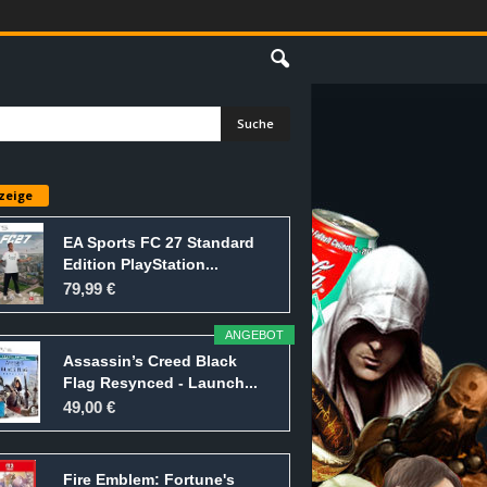
E
zeige
EA Sports FC 27 Standard
Edition PlayStation...
79,99 €
ANGEBOT
Assassin’s Creed Black
Flag Resynced - Launch...
49,00 €
Fire Emblem: Fortune's