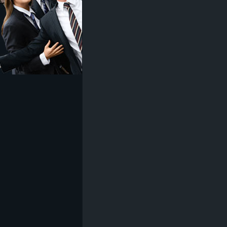
z
e
i
c
h
n
e
t
e
r