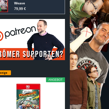
Weave
79,99 €
zeige
ANGEBOT