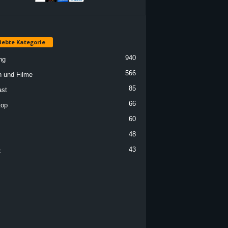
iebte Kategorie
940
ng
566
n und Filme
85
st
66
top
60
48
43
k