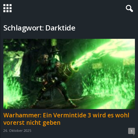
S
Schlagwort: Darktide
t
e
v
i
n
h
Warhammer: Ein Vermintide 3 wird es wohl
o
vorerst nicht geben
26. Oktober 2025
1
.