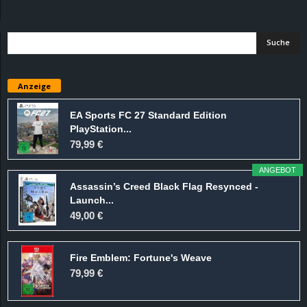
d
e
–
Anzeige
E
EA Sports FC 27 Standard Edition
PlayStation...
i
79,99 €
n
ANGEBOT
Assassin’s Creed Black Flag Resynced -
a
Launch...
49,00 €
u
Fire Emblem: Fortune's Weave
s
79,99 €
g