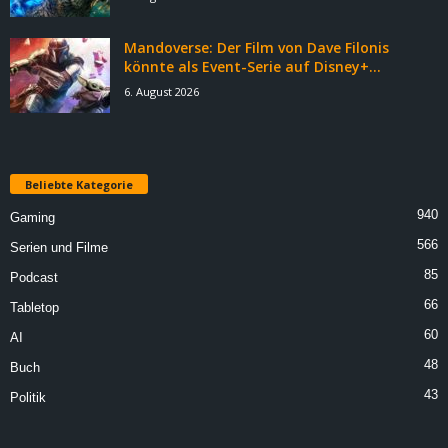
Mandoverse: Der Film von Dave Filonis
könnte als Event-Serie auf Disney+...
6. August 2026
Beliebte Kategorie
940
Gaming
566
Serien und Filme
85
Podcast
66
Tabletop
60
AI
48
Buch
43
Politik