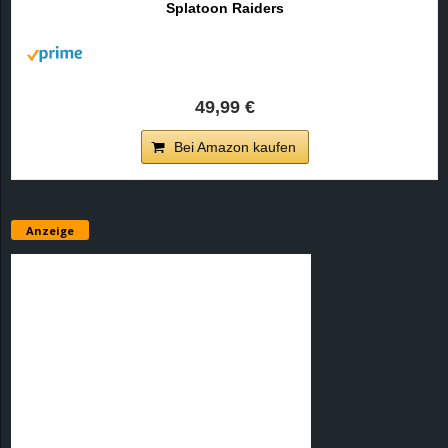
Splatoon Raiders
r
B
l
49,99 €
o
Bei Amazon kaufen
g
!
Anzeige