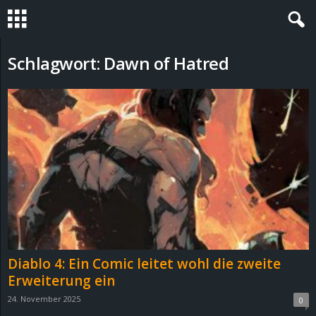
S
Schlagwort: Dawn of Hatred
t
e
v
i
n
h
Diablo 4: Ein Comic leitet wohl die zweite
o
Erweiterung ein
24. November 2025
0
.