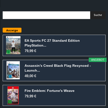
d
e
–
Anzeige
E
EA Sports FC 27 Standard Edition
PlayStation...
i
79,99 €
n
ANGEBOT
Assassin’s Creed Black Flag Resynced -
a
Launch...
49,00 €
u
Fire Emblem: Fortune's Weave
s
79,99 €
g