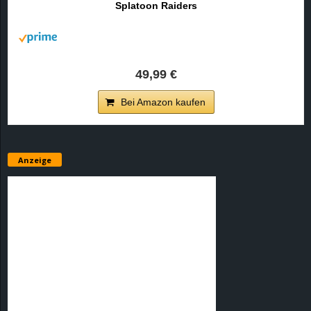
Splatoon Raiders
r
B
l
49,99 €
o
Bei Amazon kaufen
g
!
Anzeige