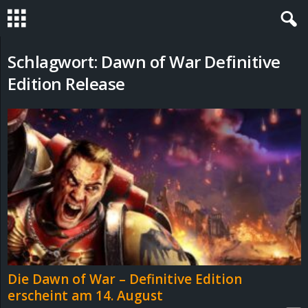
S
Schlagwort: Dawn of War Definitive
Edition Release
t
e
v
i
n
h
o
Die Dawn of War – Definitive Edition
erscheint am 14. August
.