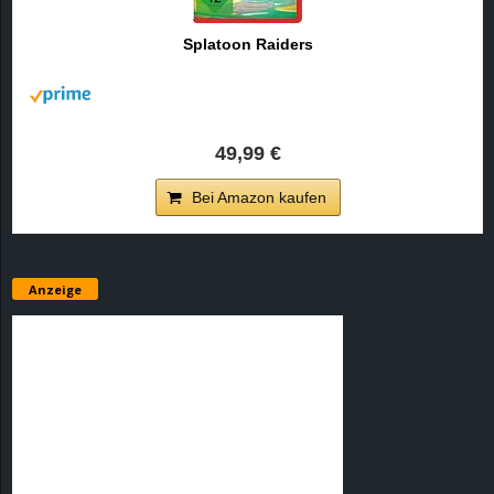
r
Splatoon Raiders
B
l
49,99 €
o
Bei Amazon kaufen
g
!
Anzeige