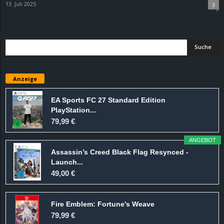
13. Juli 2025
3
d
e
–
Anzeige
E
EA Sports FC 27 Standard Edition
i
PlayStation...
79,99 €
n
ANGEBOT
a
Assassin’s Creed Black Flag Resynced -
Launch...
u
49,00 €
s
Fire Emblem: Fortune's Weave
g
79,99 €