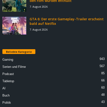
den Film wurden enthüllt
7. August 2026
GTA 6: Der erste Gameplay-Trailer erscheint
bald auf Netflix
7. August 2026
Beliebte Kategorie
943
Gaming
567
Serien und Filme
85
Podcast
66
Tabletop
60
AI
48
Buch
43
Politik