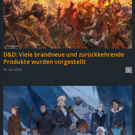
e
z
e
i
D&D: Viele brandneue und zurückkehrende
c
Produkte wurden vorgestellt
31. Juli 2026
0
h
n
e
t
e