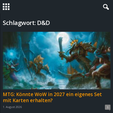
S
Schlagwort: D&D
t
e
v
i
n
h
MTG: Könnte WoW in 2027 ein eigenes Set
o
mit Karten erhalten?
1. August 2026
1
.