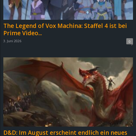
r
B
The Legend of Vox Machina: Staffel 4 ist bei
l
Prime Video...
3. Juni 2026
0
o
g
!
D&D: Im August erscheint endlich ein neues