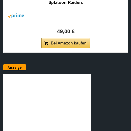
Splatoon Raiders
r
B
l
49,00 €
o
Bei Amazon kaufen
g
!
Anzeige