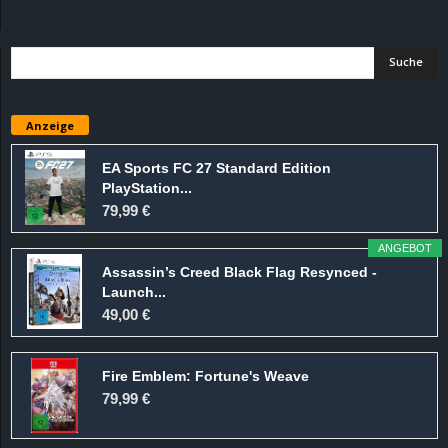
d
e
–
Anzeige
E
EA Sports FC 27 Standard Edition
PlayStation...
i
79,99 €
n
ANGEBOT
Assassin’s Creed Black Flag Resynced -
a
Launch...
49,00 €
u
Fire Emblem: Fortune's Weave
s
79,99 €
g