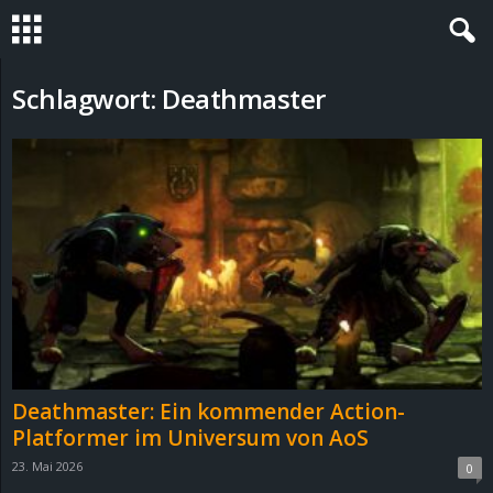
S
Schlagwort: Deathmaster
t
e
v
i
n
h
Deathmaster: Ein kommender Action-
o
Platformer im Universum von AoS
23. Mai 2026
0
.