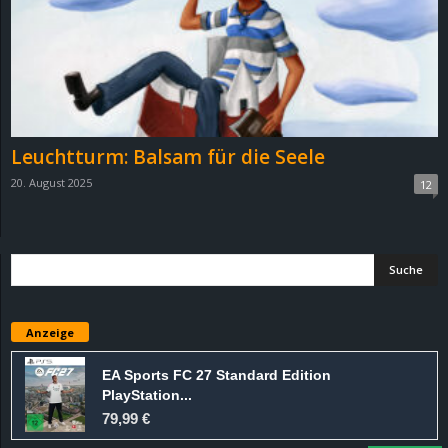
e
z
e
i
Leuchtturm: Balsam für die Seele
20. August 2025
12
c
h
n
e
Anzeige
t
EA Sports FC 27 Standard Edition
PlayStation...
e
79,99 €