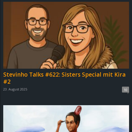
d
e
–
E
i
n
Stevinho Talks #622: Sisters Special mit Kira
#2
a
23. August 2025
10
u
s
g