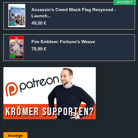
ANGEBOT
r
Assassin’s Creed Black Flag Resynced -
Launch...
B
49,00 €
l
Fire Emblem: Fortune's Weave
o
79,99 €
g
!
Anzeige