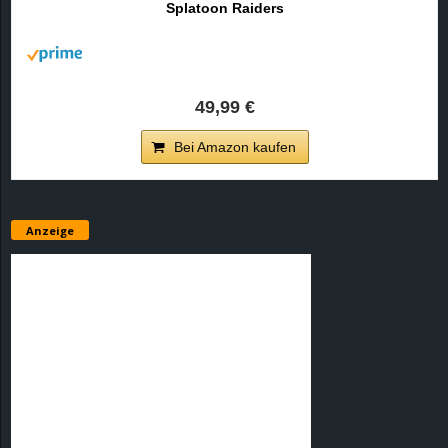
Splatoon Raiders
r
B
l
49,99 €
o
Bei Amazon kaufen
g
!
Anzeige