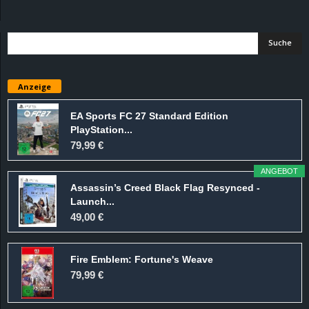
d
e
–
Anzeige
E
EA Sports FC 27 Standard Edition
PlayStation...
i
79,99 €
n
ANGEBOT
Assassin’s Creed Black Flag Resynced -
a
Launch...
49,00 €
u
Fire Emblem: Fortune's Weave
s
79,99 €
g