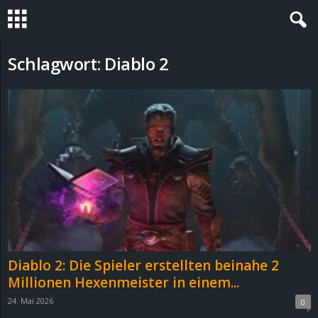
S
Schlagwort: Diablo 2
t
e
v
i
n
h
Diablo 2: Die Spieler erstellten beinahe 2
o
Millionen Hexenmeister in einem...
24. Mai 2026
0
.