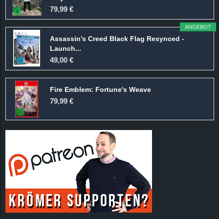
r
79,99 €
B
ANGEBOT
Assassin’s Creed Black Flag Resynced -
l
Launch...
49,00 €
o
Fire Emblem: Fortune's Weave
g
79,99 €
!