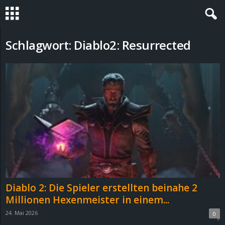
S
Schlagwort: Diablo2: Resurrected
t
e
v
i
n
h
Diablo 2: Die Spieler erstellten beinahe 2
o
Millionen Hexenmeister in einem...
24. Mai 2026
0
.