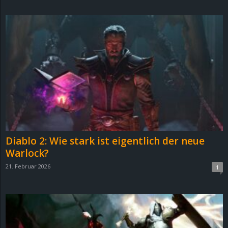
d
e
–
E
i
n
Diablo 2: Wie stark ist eigentlich der neue
a
Warlock?
21. Februar 2026
1
u
s
g