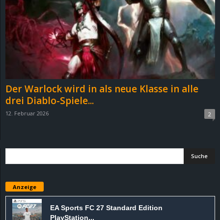
e
z
e
i
Der Warlock wird in als neue Klasse in alle
c
drei Diablo-Spiele...
12. Februar 2026
2
h
n
e
t
Anzeige
e
EA Sports FC 27 Standard Edition
PlayStation...