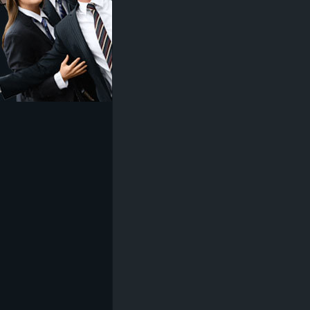
z
e
i
c
h
n
e
t
e
r