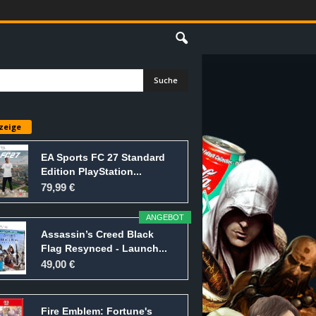
E
zeige
EA Sports FC 27 Standard
Edition PlayStation...
79,99 €
ANGEBOT
Assassin’s Creed Black
Flag Resynced - Launch...
49,00 €
Fire Emblem: Fortune's