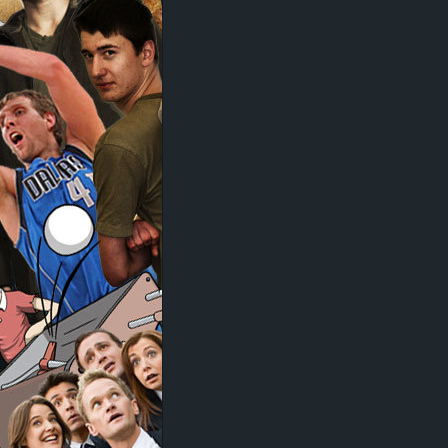
d
e
–
E
i
n
a
u
s
g
e