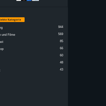
iebte Kategorie
944
ng
569
n und Filme
85
st
66
top
60
48
43
k