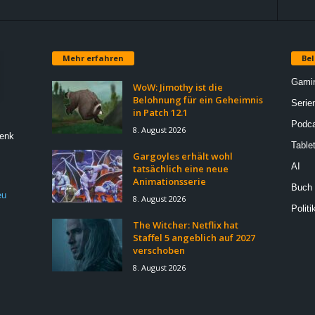
Mehr erfahren
Bel
Gami
WoW: Jimothy ist die
Belohnung für ein Geheimnis
Serie
in Patch 12.1
Podca
8. August 2026
Denk
Table
Gargoyles erhält wohl
AI
tatsächlich eine neue
Animationsserie
Buch
eu
8. August 2026
Politi
The Witcher: Netflix hat
Staffel 5 angeblich auf 2027
verschoben
8. August 2026