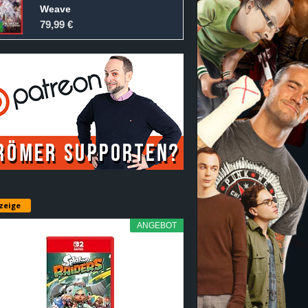
Weave
79,99 €
zeige
ANGEBOT