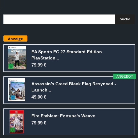
d
e
–
Anzeige
E
EA Sports FC 27 Standard Edition
PlayStation...
i
79,99 €
n
ANGEBOT
Assassin’s Creed Black Flag Resynced -
a
Launch...
49,00 €
u
Fire Emblem: Fortune's Weave
s
79,99 €
g