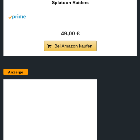
Splatoon Raiders
r
B
l
49,00 €
o
Bei Amazon kaufen
g
!
Anzeige