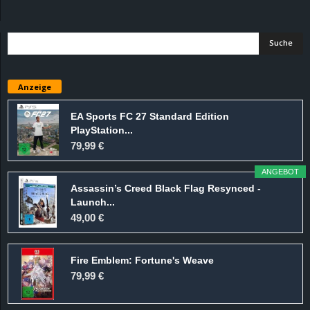
d
e
–
Anzeige
E
EA Sports FC 27 Standard Edition
PlayStation...
i
79,99 €
n
ANGEBOT
Assassin’s Creed Black Flag Resynced -
a
Launch...
49,00 €
u
Fire Emblem: Fortune's Weave
s
79,99 €
g