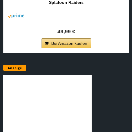
Splatoon Raiders
r
B
l
49,99 €
o
Bei Amazon kaufen
g
!
Anzeige