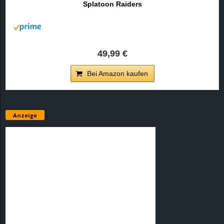
Splatoon Raiders
r
B
l
49,99 €
o
Bei Amazon kaufen
g
!
Anzeige