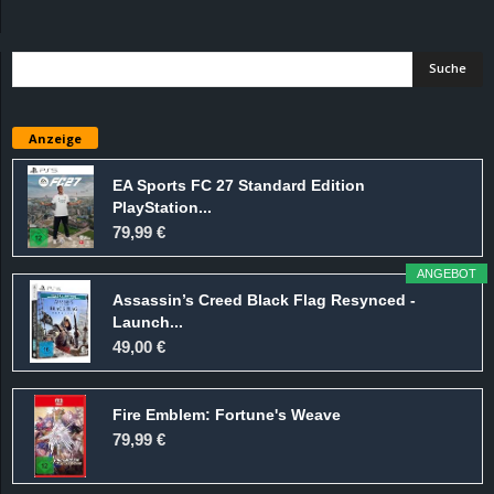
d
e
–
Anzeige
E
EA Sports FC 27 Standard Edition
PlayStation...
i
79,99 €
n
ANGEBOT
Assassin’s Creed Black Flag Resynced -
a
Launch...
49,00 €
u
Fire Emblem: Fortune's Weave
s
79,99 €
g