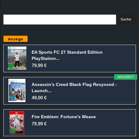
d
e
–
Anzeige
E
EA Sports FC 27 Standard Edition
PlayStation...
i
79,99 €
n
ANGEBOT
Assassin’s Creed Black Flag Resynced -
a
Launch...
49,00 €
u
Fire Emblem: Fortune's Weave
s
79,99 €
g