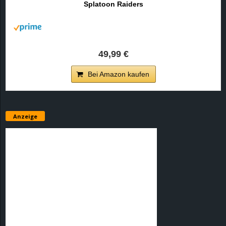
Splatoon Raiders
r
B
l
49,99 €
o
Bei Amazon kaufen
g
!
Anzeige