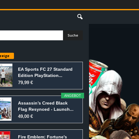
E
zeige
EA Sports FC 27 Standard
Edition PlayStation...
79,99 €
ANGEBOT
Assassin’s Creed Black
Flag Resynced - Launch...
49,00 €
Fire Emblem: Fortune's