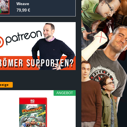
Weave
79,99 €
zeige
ANGEBOT