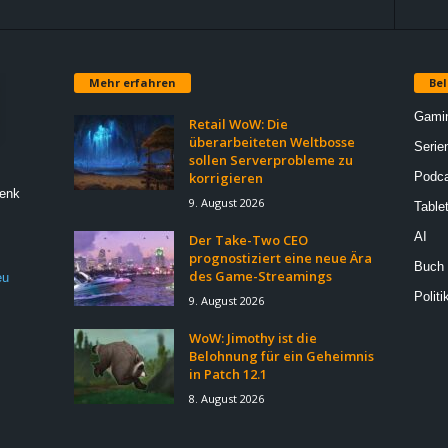
Mehr erfahren
Bel
Gami
Retail WoW: Die
überarbeiteten Weltbosse
Serie
sollen Serverprobleme zu
korrigieren
Podca
Denk
9. August 2026
Table
AI
Der Take-Two CEO
prognostiziert eine neue Ära
Buch
des Game-Streamings
eu
Politi
9. August 2026
WoW: Jimothy ist die
Belohnung für ein Geheimnis
in Patch 12.1
8. August 2026