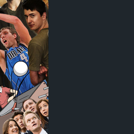
d
e
–
E
i
n
a
u
s
g
e