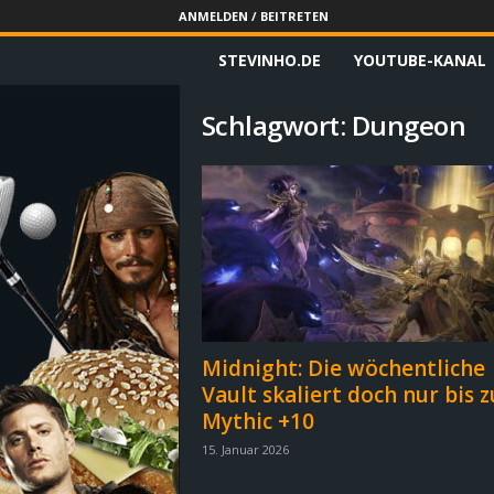
ANMELDEN / BEITRETEN
STEVINHO.DE
YOUTUBE-KANAL
S
t
Schlagwort: Dungeon
e
v
i
n
h
Midnight: Die wöchentliche
Vault skaliert doch nur bis z
o
Mythic +10
.
15. Januar 2026