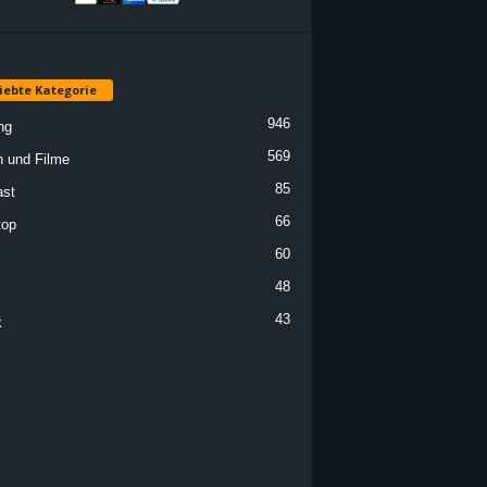
iebte Kategorie
946
ng
569
n und Filme
85
st
66
top
60
48
43
k