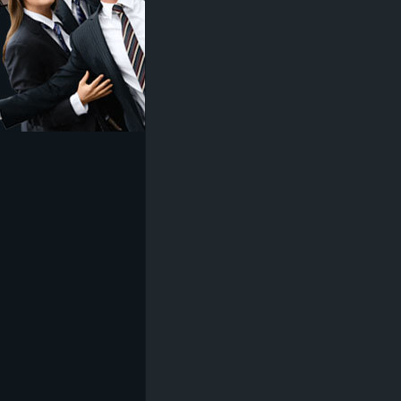
z
e
i
c
h
n
e
t
e
r