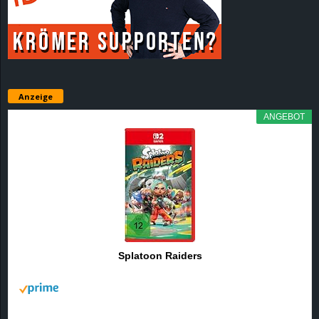
r
B
l
Anzeige
o
ANGEBOT
g
!
Splatoon Raiders