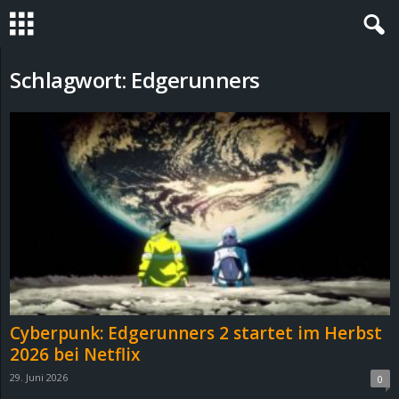
S
Schlagwort: Edgerunners
t
e
v
i
n
h
Cyberpunk: Edgerunners 2 startet im Herbst
o
2026 bei Netflix
29. Juni 2026
0
.