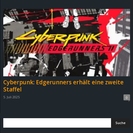
d
e
–
E
i
n
Cyberpunk: Edgerunners erhält eine zweite
a
Staffel
5. Juli 2025
0
u
s
g