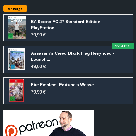
e
Anzeige
z
EA Sports FC 27 Standard Edition
PlayStation...
e
79,99 €
i
ANGEBOT
Assassin’s Creed Black Flag Resynced -
c
Launch...
49,00 €
h
Fire Emblem: Fortune's Weave
n
79,99 €
e
t
e