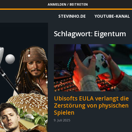
ANMELDEN / BEITRETEN
STEVINHO.DE
YOUTUBE-KANAL
S
t
Schlagwort: Eigentum
e
v
i
n
h
Ubisofts EULA verlangt die
Zerstörung von physischen
o
Spielen
.
9. Juli 2025