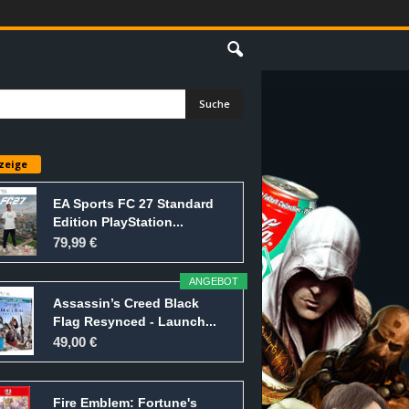
E
zeige
EA Sports FC 27 Standard
Edition PlayStation...
79,99 €
ANGEBOT
Assassin’s Creed Black
Flag Resynced - Launch...
49,00 €
Fire Emblem: Fortune's