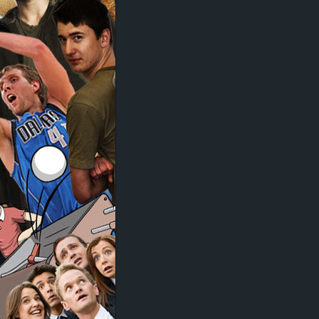
d
e
–
E
i
n
a
u
s
g
e