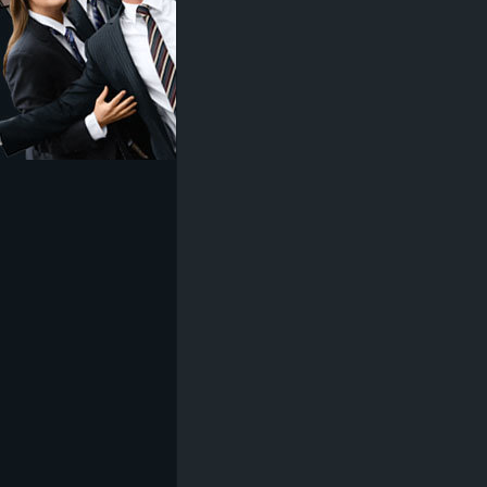
z
e
i
c
h
n
e
t
e
r