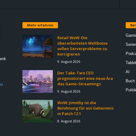
Mehr erfahren
Bel
Gami
Retail WoW: Die
überarbeiteten Weltbosse
Serie
sollen Serverprobleme zu
korrigieren
Podca
Denk
9. August 2026
Table
AI
Der Take-Two CEO
prognostiziert eine neue Ära
Buch
des Game-Streamings
eu
Politi
9. August 2026
WoW: Jimothy ist die
Belohnung für ein Geheimnis
in Patch 12.1
8. August 2026