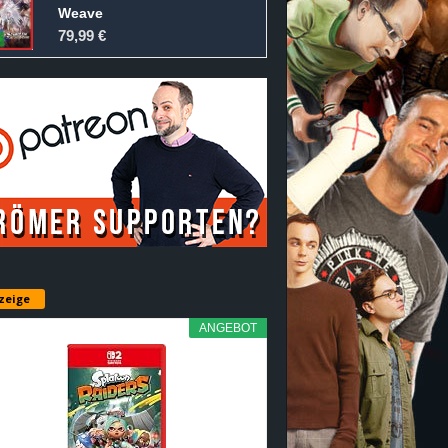
Weave
79,99 €
zeige
ANGEBOT