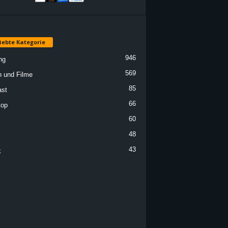
iebte Kategorie
946
ng
569
n und Filme
85
st
66
top
60
48
43
k