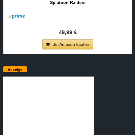
Splatoon Raiders
r
B
l
49,99 €
o
Bei Amazon kaufen
g
!
Anzeige