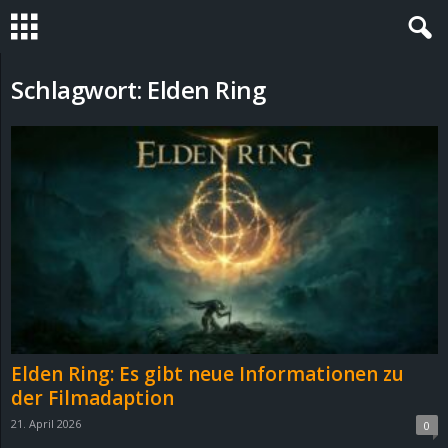
S
Schlagwort: Elden Ring
t
e
v
i
n
h
Elden Ring: Es gibt neue Informationen zu
o
der Filmadaption
21. April 2026
0
.