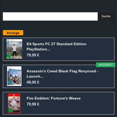
d
e
–
Anzeige
E
EA Sports FC 27 Standard Edition
PlayStation...
i
79,99 €
n
ANGEBOT
Assassin’s Creed Black Flag Resynced -
a
Launch...
49,00 €
u
Fire Emblem: Fortune's Weave
s
79,99 €
g