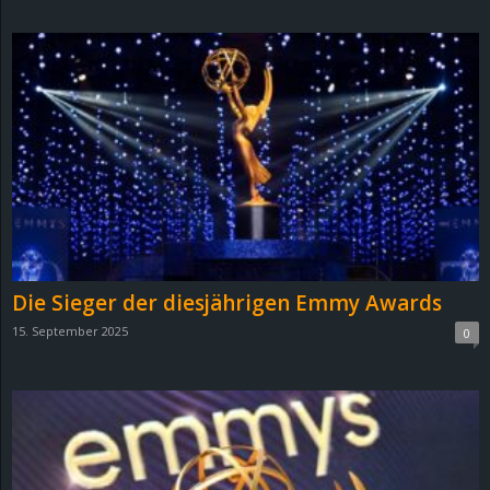
d
e
–
E
i
n
Die Sieger der diesjährigen Emmy Awards
a
15. September 2025
0
u
s
g