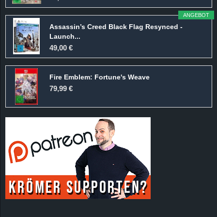
r
ANGEBOT
B
Assassin’s Creed Black Flag Resynced -
Launch...
49,00 €
l
o
Fire Emblem: Fortune's Weave
79,99 €
g
!