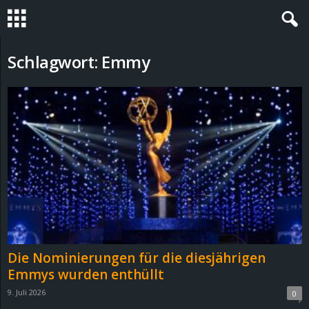
S
Schlagwort: Emmy
t
e
v
i
n
h
Die Nominierungen für die diesjährigen
o
Emmys wurden enthüllt
9. Juli 2026
0
.