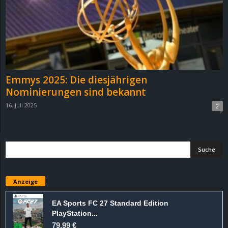
e
z
e
i
Emmys 2025: Die diesjährigen
Nominierungen sind bekannt
c
16. Juli 2025
2
h
n
e
Anzeige
t
EA Sports FC 27 Standard Edition
e
PlayStation...
79,99 €