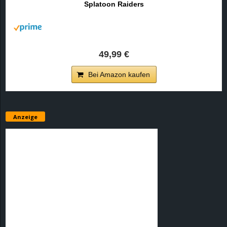
Splatoon Raiders
r
B
l
49,99 €
o
Bei Amazon kaufen
g
!
Anzeige