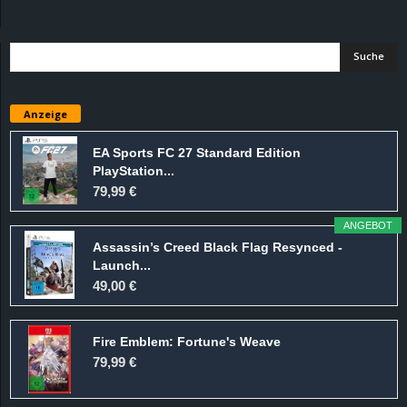
d
e
–
Anzeige
E
EA Sports FC 27 Standard Edition
PlayStation...
i
79,99 €
n
ANGEBOT
Assassin’s Creed Black Flag Resynced -
a
Launch...
49,00 €
u
Fire Emblem: Fortune's Weave
s
79,99 €
g