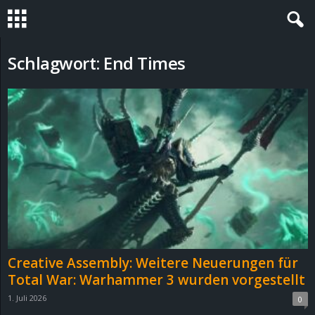
S
Schlagwort: End Times
t
e
v
i
n
h
Creative Assembly: Weitere Neuerungen für
o
Total War: Warhammer 3 wurden vorgestellt
1. Juli 2026
0
.