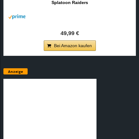
Splatoon Raiders
r
B
l
49,99 €
o
Bei Amazon kaufen
g
!
Anzeige