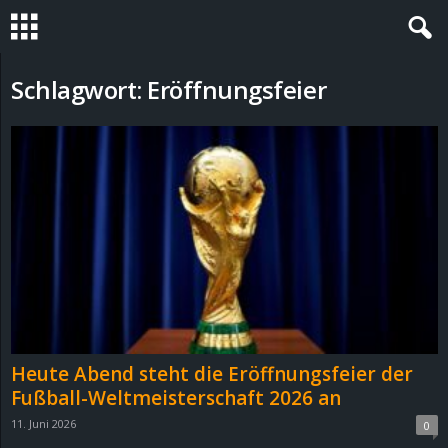
S
Schlagwort: Eröffnungsfeier
t
e
v
i
n
h
Heute Abend steht die Eröffnungsfeier der
o
Fußball-Weltmeisterschaft 2026 an
11. Juni 2026
0
.