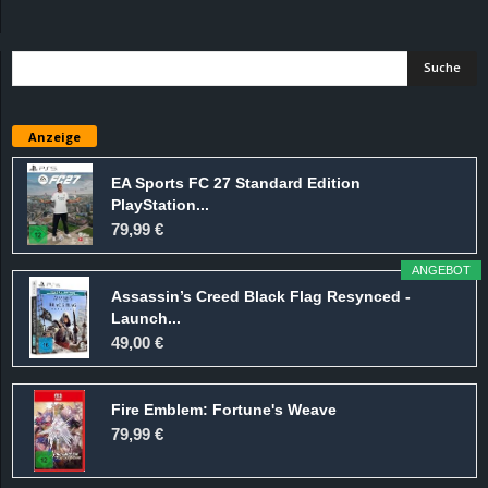
d
e
–
Anzeige
E
EA Sports FC 27 Standard Edition
PlayStation...
i
79,99 €
n
ANGEBOT
Assassin’s Creed Black Flag Resynced -
a
Launch...
49,00 €
u
Fire Emblem: Fortune's Weave
s
79,99 €
g